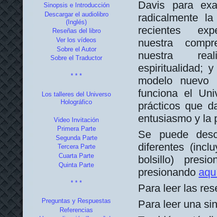
Davis para ex
Sinopsis e Introducción
Descargar el audiolibro
radicalmente la
(Inglés)
recientes expe
Reseñas del libro
Ver los vídeos
nuestra compr
Sobre el Autor
nuestra rea
Sobre el Traductor
espiritualidad;
* * *
modelo nuevo 
funciona el Un
Los talleres del Universo
Holográfico
prácticos que da
entusiasmo y la 
Video Invitación
Primera Parte
Se puede desca
Segunda Parte
diferentes (inc
Tercera Parte
Cuarta Parte
bolsillo) presio
Quinta Parte
presionando
aqu
* * *
Para leer las res
Preguntas y Respuestas
Para leer una si
Referencias