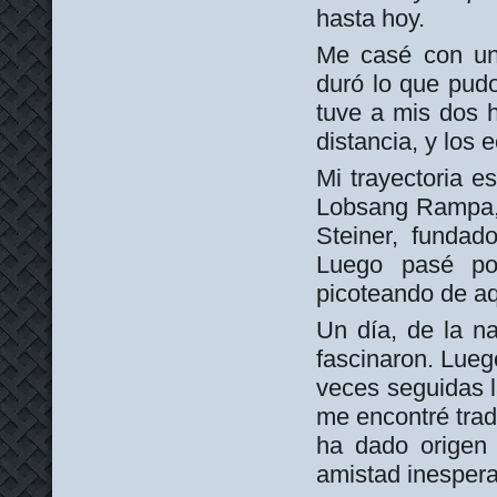
hasta hoy.
Me casé con una
duró lo que pudo
tuve a mis dos h
distancia, y los
Mi trayectoria es
Lobsang Rampa, 
Steiner, fundad
Luego pasé po
picoteando de aqu
Un día, de la n
fascinaron. Lueg
veces seguidas l
me encontré trad
ha dado origen
amistad inespera