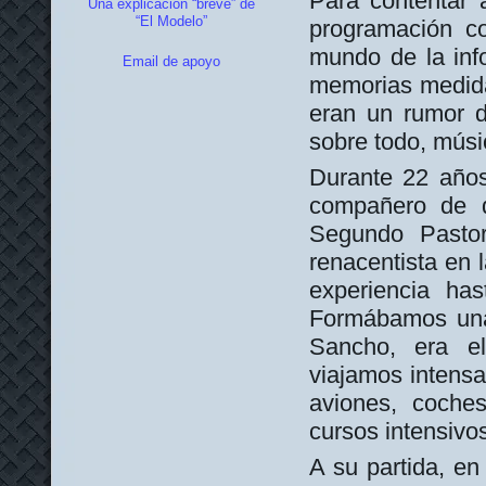
Para contentar 
Una explicación “breve” de
“El Modelo”
programación c
mundo de la info
Email de apoyo
memorias medida
eran un rumor d
sobre todo, músi
Durante 22 años,
compañero de 
Segundo Pasto
renacentista en 
experiencia ha
Formábamos una 
Sancho, era el
viajamos intensa
aviones, coches
cursos intensiv
A su partida, en