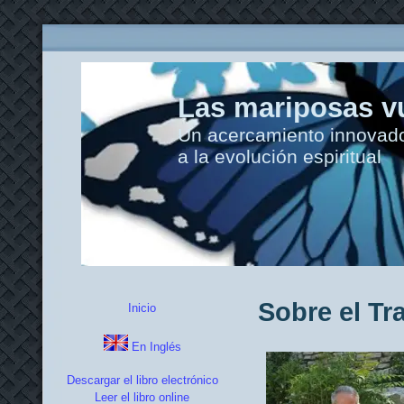
Las mariposas vu
Un acercamiento innovador
a la evolución espiritual
Sobre el Tr
Inicio
En Inglés
Descargar el libro electrónico
Leer el libro online