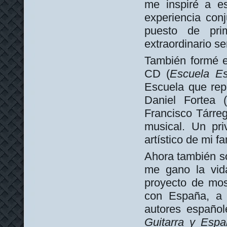
me inspiré a es
experiencia con
puesto de pri
extraordinario s
También formé e
CD (
Escuela Es
Escuela que rep
Daniel Fortea 
Francisco Tárre
musical. Un pri
artístico de mi fa
Ahora también so
me gano la vida
proyecto de most
con España, a t
autores españo
Guitarra y Espa