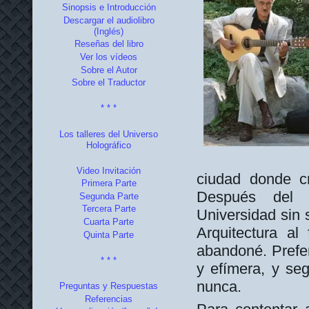
Sinopsis e Introducción
Descargar el audiolibro
(Inglés)
Reseñas del libro
Ver los vídeos
Sobre el Autor
Sobre el Traductor
* * *
Los talleres del Universo
Holográfico
Video Invitación
ciudad donde cr
Primera Parte
Después del 
Segunda Parte
Tercera Parte
Universidad sin 
Cuarta Parte
Arquitectura al
Quinta Parte
abandoné. Prefer
* * *
y efímera, y se
nunca.
Preguntas y Respuestas
Referencias