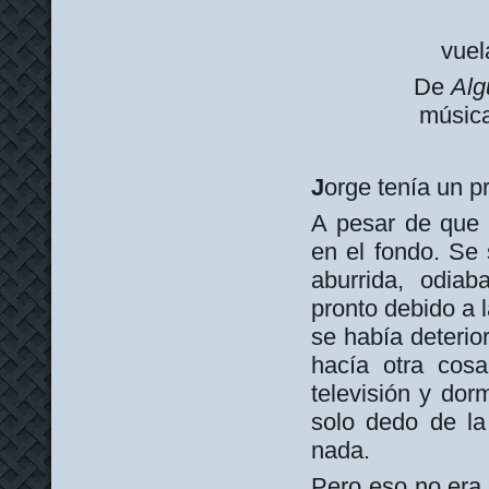
vuel
De
Alg
música
J
orge tenía un p
A pesar de que 
en el fondo. Se 
aburrida, odiab
pronto debido a 
se había deterio
hacía otra cosa
televisión y dor
solo dedo de la
nada.
Pero eso no era