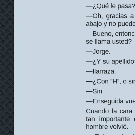
—¿Qué le pasa?
—Oh, gracias a
abajo y no puedo 
—Bueno, entonce
se llama usted?
—Jorge.
—¿Y su apellido
—Ilarraza.
—¿Con ”H”, o si
—Sin.
—Enseguida vue
Cuando la cara 
tan importante 
hombre volvió.