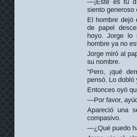
—¡Este es tu dí
siento generoso
El hombre dejó c
de papel desce
hoyo. Jorge lo 
hombre ya no es
Jorge miró al pa
su nombre.
“Pero, ¡qué dem
pensó. Lo dobló y
Entonces oyó que
—Por favor, ayúd
Apareció una s
compasivo.
—¿Qué puedo hace