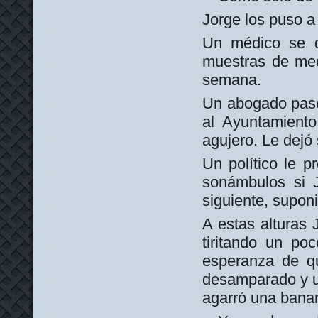
Jorge los puso a 
Un médico se de
muestras de med
semana.
Un abogado pasó 
al Ayuntamiento
agujero. Le dejó 
Un político le p
sonámbulos si J
siguiente, supon
A estas alturas 
tiritando un po
esperanza de qu
desamparado y u
agarró una banan