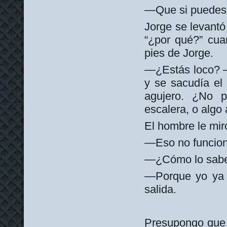
—Que si puedes a
Jorge se levantó
“¿por qué?” cuan
pies de Jorge.
—¿Estás loco? —
y se sacudía el
agujero. ¿No 
escalera, o algo 
El hombre le mir
—Eso no funcion
—¿Cómo lo sabes
—Porque yo ya 
salida.
Presupongo que b