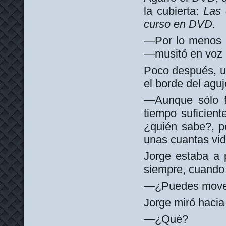
la cubierta:
Las 
curso en DVD.
—Por lo menos p
—musitó en voz b
Poco después, un
el borde del aguj
—Aunque sólo fu
tiempo suficiente
¿quién sabe?, po
unas cuantas vid
Jorge estaba a 
siempre, cuando 
—¿Puedes movert
Jorge miró hacia 
—¿Qué?