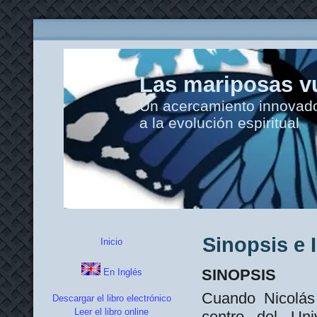
Las mariposas vu
Un acercamiento innovador
a la evolución espiritual
Sinopsis e 
Inicio
SINOPSIS
En Inglés
Cuando Nicolás 
Descargar el libro electrónico
Leer el libro online
centro del Un