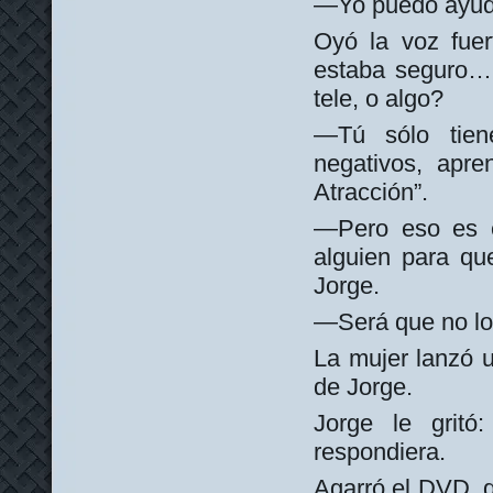
—Yo puedo ayudar
Oyó la voz fuer
estaba seguro… 
tele, o algo?
—Tú sólo tien
negativos, apre
Atracción”.
—Pero eso es e
alguien para qu
Jorge.
—Será que no lo
La mujer lanzó u
de Jorge.
Jorge le grit
respondiera.
Agarró el DVD, q