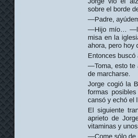
Jorge vio el al
sobre el borde d
—Padre, ayúdeme 
—Hijo mío… —la
misa en la igles
ahora, pero hoy 
Entonces buscó a
—Toma, esto te a
de marcharse.
Jorge cogió la B
formas posibles 
cansó y echó el l
El siguiente tr
aprieto de Jorg
vitaminas y unos
—Come sólo de 