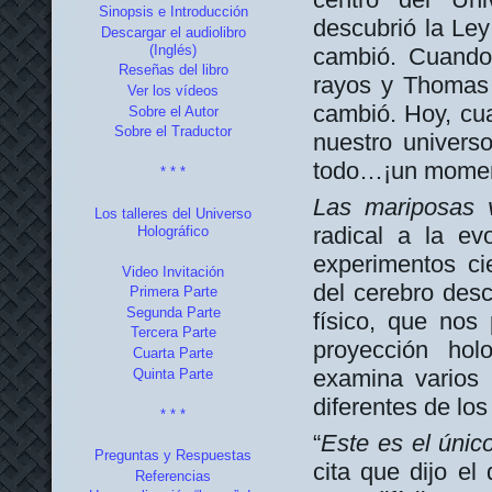
Sinopsis e Introducción
descubrió la Le
Descargar el audiolibro
(Inglés)
cambió. Cuando 
Reseñas del libro
rayos y Thomas E
Ver los vídeos
cambió. Hoy, cua
Sobre el Autor
Sobre el Traductor
nuestro univers
todo…¡un mome
* * *
Las mariposas v
Los talleres del Universo
radical a la ev
Holográfico
experimentos cie
Video Invitación
del cerebro desc
Primera Parte
Segunda Parte
físico, que nos
Tercera Parte
proyección hol
Cuarta Parte
examina varios
Quinta Parte
diferentes de lo
* * *
“
Este es el únic
Preguntas y Respuestas
cita que dijo el
Referencias