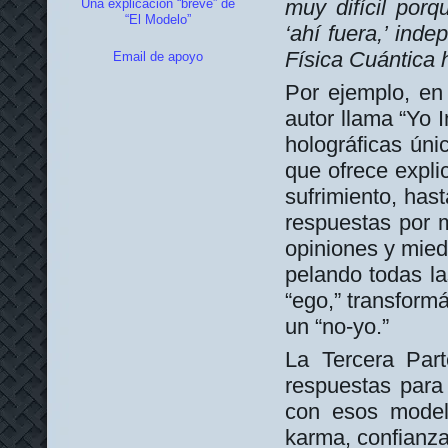
muy difícil por
Una explicación “breve” de
“El Modelo”
‘ahí fuera,’ ind
Física Cuántica 
Email de apoyo
Por ejemplo, en
autor llama “Yo I
holográficas ún
que ofrece expl
sufrimiento, ha
respuestas por m
opiniones y miedo
pelando todas la
“ego,” transform
un “no-yo.”
La Tercera Part
respuestas para 
con esos model
karma, confianza 