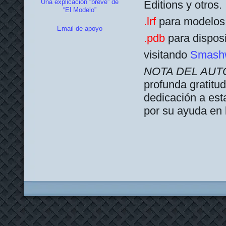
Una explicación “breve” de
Editions y otros.
“El Modelo”
.lrf
para modelos
Email de apoyo
.pdb
para disposi
visitando
Smash
NOTA DEL AUT
profunda gratitu
dedicación a est
por su ayuda en 