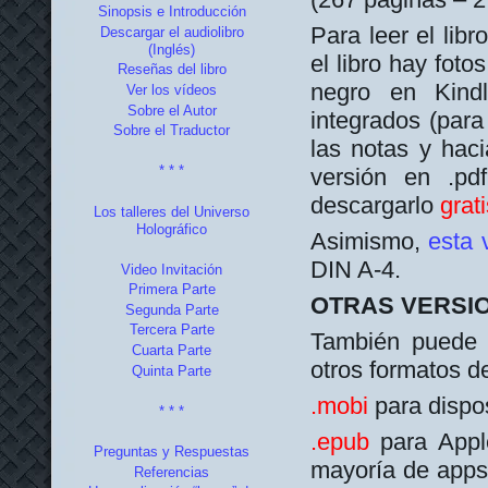
Sinopsis e Introducción
Para leer el libr
Descargar el audiolibro
(Inglés)
el libro hay foto
Reseñas del libro
negro en Kind
Ver los vídeos
Sobre el Autor
integrados (para
Sobre el Traductor
las notas y hac
* * *
versión en .p
descargarlo
grat
Los talleres del Universo
Holográfico
Asimismo,
esta 
DIN A-4.
Video Invitación
Primera Parte
OTRAS VERSI
Segunda Parte
Tercera Parte
También puede 
Cuarta Parte
otros formatos d
Quinta Parte
.mobi
para dispo
* * *
.epub
para Appl
Preguntas y Respuestas
mayoría de apps 
Referencias