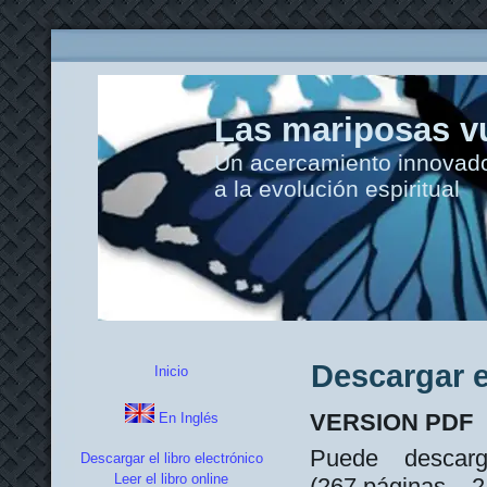
Las mariposas vu
Un acercamiento innovador
a la evolución espiritual
Descargar e
Inicio
VERSION PDF
En Inglés
Puede descarg
Descargar el libro electrónico
Leer el libro online
(267 páginas – 2