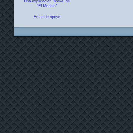
Una explicación “breve” de
“El Modelo”
Email de apoyo