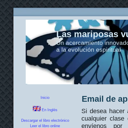
Las mariposas vu
Un acercamiento innovador
a la evolución espiritual
Email de a
Inicio
Si desea hacer 
En Inglés
cualquier clase
Descargar el libro electrónico
envíenos por
Leer el libro online