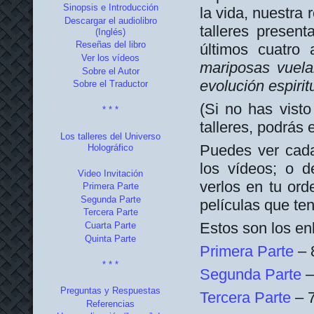
Sinopsis e Introducción
la vida, nuestra 
Descargar el audiolibro
talleres presen
(Inglés)
Reseñas del libro
últimos cuatro
Ver los vídeos
mariposas vuela
Sobre el Autor
evolución espirit
Sobre el Traductor
(Si no has visto
* * *
talleres, podrás
Los talleres del Universo
Puedes ver cada
Holográfico
los vídeos; o d
Video Invitación
verlos en tu or
Primera Parte
Segunda Parte
películas que te
Tercera Parte
Estos son los enl
Cuarta Parte
Quinta Parte
Primera Parte
– 
* * *
Segunda Parte
–
Preguntas y Respuestas
Tercera Parte
– 7
Referencias