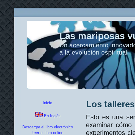
Las mariposas vu
Un acercamiento innovador
a la evolución espiritual
Los tallere
Inicio
Esto es una ser
En Inglés
examinar cómo c
Descargar el libro electrónico
experimentos cie
Leer el libro online