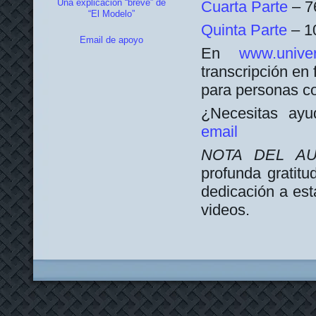
Una explicación “breve” de
Cuarta Parte
– 7
“El Modelo”
Quinta Parte
– 1
Email de apoyo
En
www.univer
transcripción en 
para personas co
¿Necesitas ay
email
NOTA DEL A
profunda gratit
dedicación a esta
videos.