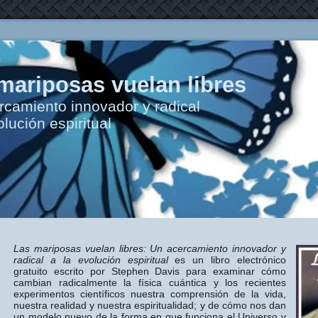
mariposas vuelan libres
rcamiento innovador y radical
olución espiritual
Las mariposas vuelan libres: Un acercamiento innovador y
radical a la evolución espiritual
es un libro electrónico
gratuito
escrito por Stephen Davis para examinar cómo
cambian radicalmente la física cuántica y los recientes
experimentos científicos nuestra comprensión de la vida,
nuestra realidad y nuestra espiritualidad; y de cómo nos dan
un modelo nuevo de la forma en que funciona el Universo y