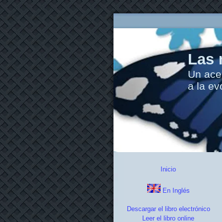
Las 
Un ace
a la ev
Inicio
En Inglés
Descargar el libro electrónico
Leer el libro online