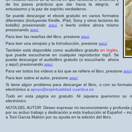
de los pasos prácticos que dar hacia la alegría, el
entusiasmo y la paz de espíritu verdaderos.
Se puede descargar el ebook gratuito en varios formatos
diferentes (incluyendo Kindle, iPad, Sony y otros lectores de
bolsillo) presionando
aquí
, o leerlo online ahora mismo
presionando
aquí
.
Para leer las reseñas del libro, presione
aquí
.
Para leer una sinopsis y la Introducción, presione
aquí
.
También está disponible como audiolibro gratuito
en Inglés
,
que puede escucharse en cualquier reproductor mp3. Se
puede descargar el audiolibro gratuito (o escucharlo ahora
y aquí) presionando
aquí
.
Para ver todos los vídeos a los que se refiere el libro, presione
aquí
Para leer sobre el autor, presione
aquí
.
Si tiene algún problema para descargar el libro, o con su format
electrónico a
apoyo@espiritualidad-cuantica.es
Todo en esta página es gratuito. Ni siquiera queremos su 
electrónico.
NOTA DEL AUTOR
: Deseo expresar mi reconocimiento y profunda 
por su arduo trabajo y dedicación a esta traducción al Español – incl
a Toni Garcia Mahón por su ayuda en la edición del libro.