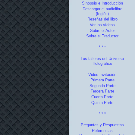
Sinopsis e Introducción
Descargar el audiolibro
(Inglés)
Reseñas del libro
Ver los vídeos
Sobre el Autor
Sobre el Traductor
* * *
Los talleres del Universo
Holográfico
Video Invitación
Primera Parte
Segunda Parte
Tercera Parte
Cuarta Parte
Quinta Parte
* * *
Preguntas y Respuestas
Referencias