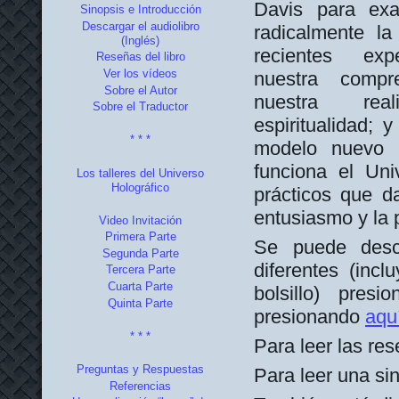
Davis para ex
Sinopsis e Introducción
Descargar el audiolibro
radicalmente la
(Inglés)
recientes expe
Reseñas del libro
Ver los vídeos
nuestra compr
Sobre el Autor
nuestra rea
Sobre el Traductor
espiritualidad;
* * *
modelo nuevo 
funciona el Un
Los talleres del Universo
Holográfico
prácticos que da
entusiasmo y la 
Video Invitación
Primera Parte
Se puede desca
Segunda Parte
diferentes (inc
Tercera Parte
Cuarta Parte
bolsillo) presio
Quinta Parte
presionando
aqu
* * *
Para leer las res
Preguntas y Respuestas
Para leer una si
Referencias