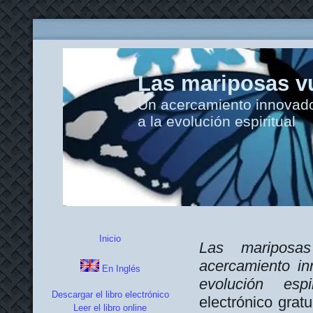
Las mariposas vu
Un acercamiento innovador
a la evolución espiritual
Inicio
Las mariposas
acercamiento in
En Inglés
evolución esp
Descargar el libro electrónico
electrónico gratu
Leer el libro online