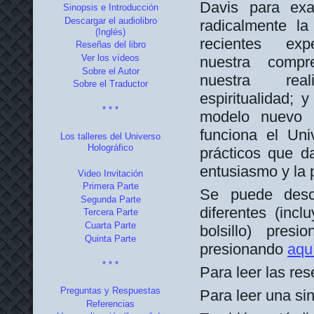
Davis para ex
Sinopsis e Introducción
Descargar el audiolibro
radicalmente la
(Inglés)
recientes expe
Reseñas del libro
Ver los vídeos
nuestra compr
Sobre el Autor
nuestra rea
Sobre el Traductor
espiritualidad;
* * *
modelo nuevo 
funciona el Un
Los talleres del Universo
Holográfico
prácticos que da
entusiasmo y la 
Video Invitación
Primera Parte
Se puede desca
Segunda Parte
diferentes (inc
Tercera Parte
Cuarta Parte
bolsillo) presio
Quinta Parte
presionando
aqu
* * *
Para leer las res
Preguntas y Respuestas
Para leer una si
Referencias