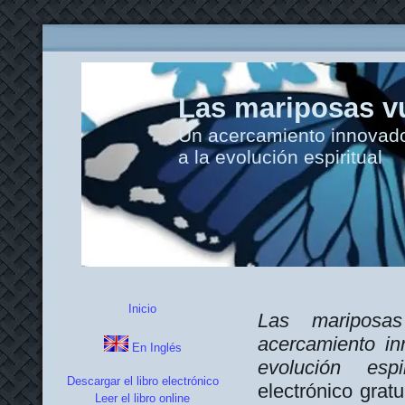
Las mariposas vu
Un acercamiento innovador
a la evolución espiritual
Inicio
Las mariposas
acercamiento in
En Inglés
evolución esp
Descargar el libro electrónico
electrónico gratu
Leer el libro online